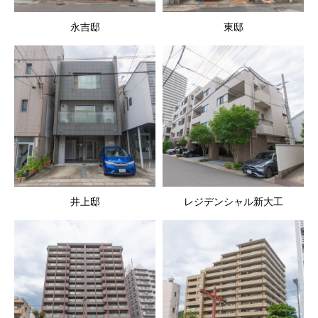
永吉邸
東邸
井上邸
レジデンシャル新大工