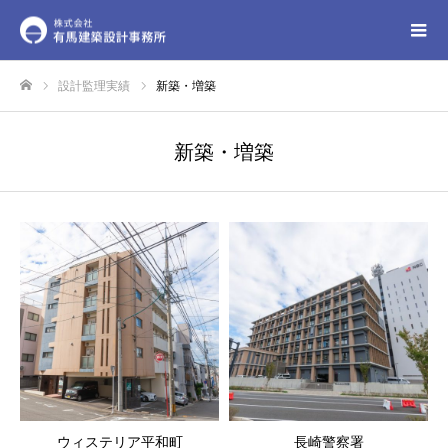
設計監理実績
新築・増築
ホーム
新築・増築
ウィステリア平和町
長崎警察署