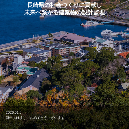
長崎県の社会づくりに貢献し
未来へ繋がる建築物の設計監理
2026.01.5
2023.06.18
2022.08.3
新年あけましておめでとうございます。
総合資格学院合格者インタビュー
株式会社有馬建築設計事務所のホームページを新しくオープンしました。