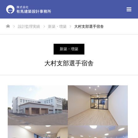
設計監理実績
新築・増築
大村支部選手宿舎
ホーム
新築・増築
大村支部選手宿舎