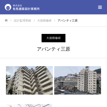
設計監理実績
大規模修繕
アバンティ三原
ホーム
大規模修繕
アバンティ三原